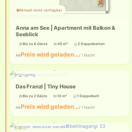
Aktuell nicht verfügbar
Anna am See | Apartment mit Balkon &
Seeblick
Bis zu 6 Gäste
45 m²
2 Doppelbetten
Preis wird geladen…
/ 1 Nacht
AB
Aktuell nicht verfügbar
Das Franzl | Tiny House
Bis zu 2 Gäste
10 m²
1 Doppelbett
Preis wird geladen…
/ 1 Nacht
AB
Aktuell nicht verfügbar