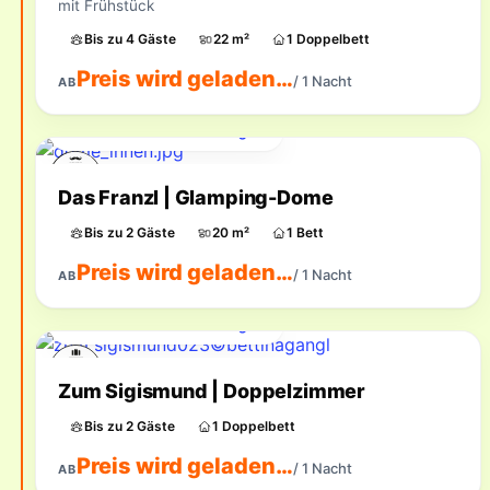
mit Frühstück
Bis zu 4 Gäste
22 m²
1 Doppelbett
Preis wird geladen…
/ 1 Nacht
AB
Für Ihren Zeitraum verfügbar
Das Franzl | Glamping-Dome
Bis zu 2 Gäste
20 m²
1 Bett
Preis wird geladen…
/ 1 Nacht
AB
Für Ihren Zeitraum verfügbar
Zum Sigismund | Doppelzimmer
Bis zu 2 Gäste
1 Doppelbett
Preis wird geladen…
/ 1 Nacht
AB