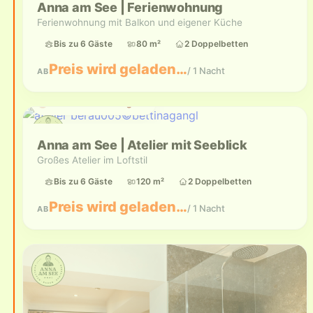
Anna am See | Ferienwohnung
Ferienwohnung mit Balkon und eigener Küche
Bis zu 6 Gäste
80 m²
2 Doppelbetten
Preis wird geladen…
/ 1 Nacht
AB
Aktuell nicht verfügbar
Anna am See | Atelier mit Seeblick
Großes Atelier im Loftstil
Bis zu 6 Gäste
120 m²
2 Doppelbetten
Preis wird geladen…
/ 1 Nacht
AB