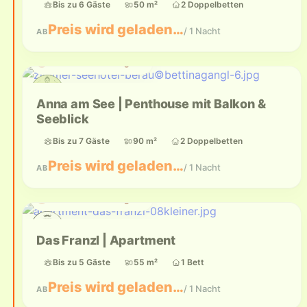
Bis zu 6 Gäste
50 m²
2 Doppelbetten
Preis wird geladen…
/ 1 Nacht
AB
Aktuell nicht verfügbar
Anna am See | Penthouse mit Balkon &
Seeblick
Bis zu 7 Gäste
90 m²
2 Doppelbetten
Preis wird geladen…
/ 1 Nacht
AB
Aktuell nicht verfügbar
Das Franzl | Apartment
Bis zu 5 Gäste
55 m²
1 Bett
Preis wird geladen…
/ 1 Nacht
AB