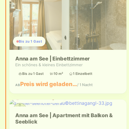
Bis zu 1 Gast
Anna am See | Einbettzimmer
Ein schönes & kleines Einbettzimmer
Bis zu 1 Gast
10 m²
1 Einzelbett
Preis wird geladen…
/ 1 Nacht
AB
Aktuell nicht verfügbar
Anna am See | Apartment mit Balkon &
Seeblick