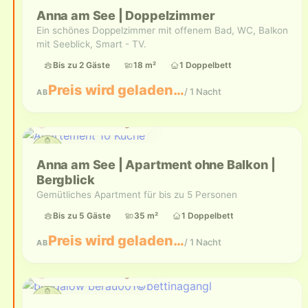
Anna am See | Doppelzimmer
Ein schönes Doppelzimmer mit offenem Bad, WC, Balkon
mit Seeblick, Smart - TV.
Bis zu 2 Gäste
18 m²
1 Doppelbett
Preis wird geladen…
/ 1 Nacht
AB
Aktuell nicht verfügbar
Anna am See | Apartment ohne Balkon |
Bergblick
Gemütliches Apartment für bis zu 5 Personen
Bis zu 5 Gäste
35 m²
1 Doppelbett
Preis wird geladen…
/ 1 Nacht
AB
Aktuell nicht verfügbar