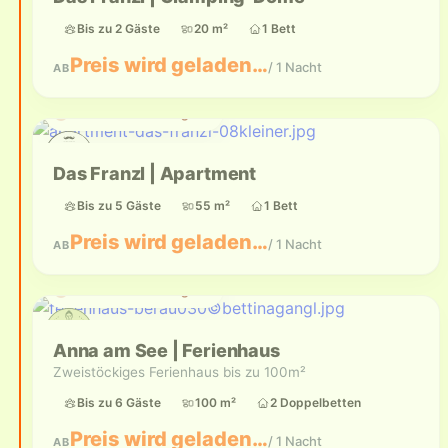
Bis zu 2 Gäste
20 m²
1 Bett
Preis wird geladen…
/ 1 Nacht
AB
Aktuell nicht verfügbar
Das Franzl | Apartment
Bis zu 5 Gäste
55 m²
1 Bett
Preis wird geladen…
/ 1 Nacht
AB
Aktuell nicht verfügbar
Anna am See | Ferienhaus
Zweistöckiges Ferienhaus bis zu 100m²
Bis zu 6 Gäste
100 m²
2 Doppelbetten
Preis wird geladen…
/ 1 Nacht
AB