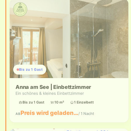
Bis zu 1 Gast
Anna am See | Einbettzimmer
Ein schönes & kleines Einbettzimmer
Bis zu 1 Gast
10 m²
1 Einzelbett
Preis wird geladen…
/ 1 Nacht
AB
Aktuell nicht verfügbar