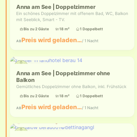
Anna am See | Doppelzimmer
Ein schönes Doppelzimmer mit offenem Bad, WC, Balkon
mit Seeblick, Smart - TV.
Bis zu 2 Gäste
18 m²
1 Doppelbett
Preis wird geladen…
/ 1 Nacht
AB
Bis zu 2 Gäste
Anna am See | Doppelzimmer ohne
Balkon
Gemütliches Doppelzimmer ohne Balkon, inkl. Frühstück
Bis zu 2 Gäste
18 m²
1 Doppelbett
Preis wird geladen…
/ 1 Nacht
AB
Aktuell nicht verfügbar