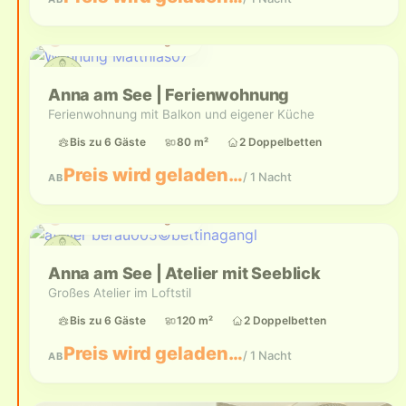
Aktuell nicht verfügbar
Anna am See | Ferienwohnung
Ferienwohnung mit Balkon und eigener Küche
Bis zu 6 Gäste
80 m²
2 Doppelbetten
Preis wird geladen…
/ 1 Nacht
AB
Aktuell nicht verfügbar
Anna am See | Atelier mit Seeblick
Großes Atelier im Loftstil
Bis zu 6 Gäste
120 m²
2 Doppelbetten
Preis wird geladen…
/ 1 Nacht
AB