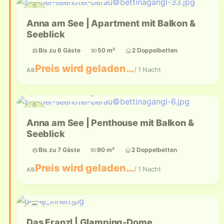
Anna am See | Apartment mit Balkon &
Seeblick
Bis zu 6 Gäste
50 m²
2 Doppelbetten
Preis wird geladen…
/ 1 Nacht
AB
Aktuell nicht verfügbar
Anna am See | Penthouse mit Balkon &
Seeblick
Bis zu 7 Gäste
90 m²
2 Doppelbetten
Preis wird geladen…
/ 1 Nacht
AB
Bis zu 2 Gäste
Das Franzl | Glamping-Dome