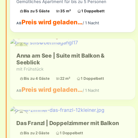
Gemütliches Apartment für bis zu 5 Personen
Bis zu 5 Gäste
35 m²
1 Doppelbett
Preis wird geladen…
/ 1 Nacht
AB
Aktuell nicht verfügbar
Anna am See | Suite mit Balkon &
Seeblick
mit Frühstück
Bis zu 4 Gäste
22 m²
1 Doppelbett
Preis wird geladen…
/ 1 Nacht
AB
Bis zu 2 Gäste
Das Franzl | Doppelzimmer mit Balkon
Bis zu 2 Gäste
1 Doppelbett