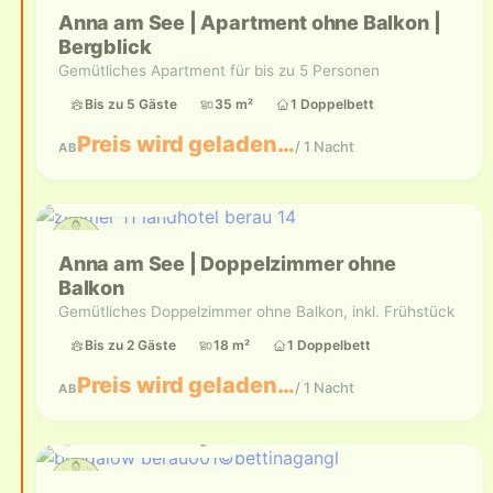
Anna am See | Apartment ohne Balkon |
Bergblick
Gemütliches Apartment für bis zu 5 Personen
Bis zu 5 Gäste
35 m²
1 Doppelbett
Preis wird geladen…
/ 1 Nacht
AB
Bis zu 2 Gäste
Anna am See | Doppelzimmer ohne
Balkon
Gemütliches Doppelzimmer ohne Balkon, inkl. Frühstück
Bis zu 2 Gäste
18 m²
1 Doppelbett
Preis wird geladen…
/ 1 Nacht
AB
Aktuell nicht verfügbar