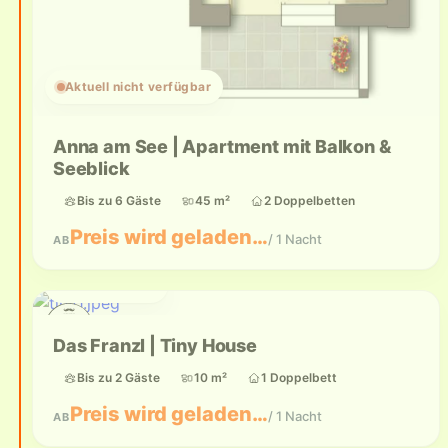
Aktuell nicht verfügbar
Anna am See | Apartment mit Balkon &
Seeblick
Bis zu 6 Gäste
45 m²
2 Doppelbetten
Preis wird geladen…
/ 1 Nacht
AB
Bis zu 2 Gäste
Das Franzl | Tiny House
Bis zu 2 Gäste
10 m²
1 Doppelbett
Preis wird geladen…
/ 1 Nacht
AB