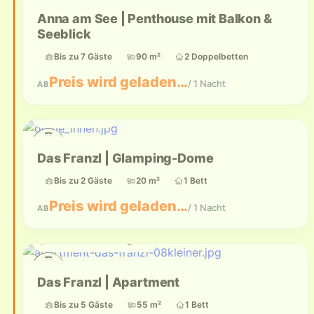
Anna am See | Penthouse mit Balkon &
Seeblick
Bis zu 7 Gäste
90 m²
2 Doppelbetten
Preis wird geladen…
/ 1 Nacht
AB
Bis zu 2 Gäste
Das Franzl | Glamping-Dome
Bis zu 2 Gäste
20 m²
1 Bett
Preis wird geladen…
/ 1 Nacht
AB
Aktuell nicht verfügbar
Das Franzl | Apartment
Bis zu 5 Gäste
55 m²
1 Bett