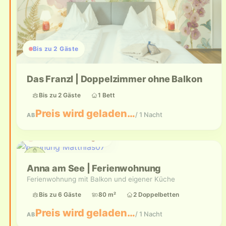
Bis zu 2 Gäste
Das Franzl | Doppelzimmer ohne Balkon
Bis zu 2 Gäste
1 Bett
Preis wird geladen…
/ 1 Nacht
AB
Aktuell nicht verfügbar
Anna am See | Ferienwohnung
Ferienwohnung mit Balkon und eigener Küche
Bis zu 6 Gäste
80 m²
2 Doppelbetten
Preis wird geladen…
/ 1 Nacht
AB