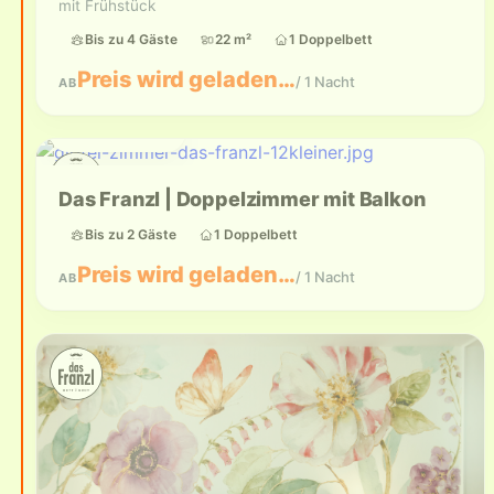
mit Frühstück
Bis zu 4 Gäste
22 m²
1 Doppelbett
Preis wird geladen…
/ 1 Nacht
AB
Bis zu 2 Gäste
Das Franzl | Doppelzimmer mit Balkon
Bis zu 2 Gäste
1 Doppelbett
Preis wird geladen…
/ 1 Nacht
AB