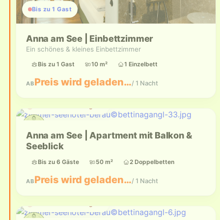
Bis zu 1 Gast
Anna am See | Einbettzimmer
Ein schönes & kleines Einbettzimmer
Bis zu 1 Gast
10 m²
1 Einzelbett
Preis wird geladen…
/ 1 Nacht
AB
Aktuell nicht verfügbar
Anna am See | Apartment mit Balkon &
Seeblick
Bis zu 6 Gäste
50 m²
2 Doppelbetten
Preis wird geladen…
/ 1 Nacht
AB
Aktuell nicht verfügbar