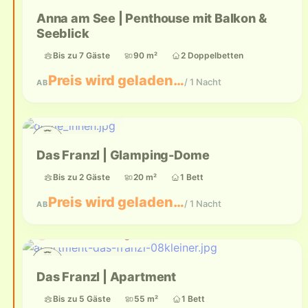
Anna am See | Penthouse mit Balkon &
Seeblick
Bis zu 7 Gäste
90 m²
2 Doppelbetten
Preis wird geladen…
/ 1 Nacht
AB
Bis zu 2 Gäste
Das Franzl | Glamping-Dome
Bis zu 2 Gäste
20 m²
1 Bett
Preis wird geladen…
/ 1 Nacht
AB
Aktuell nicht verfügbar
Das Franzl | Apartment
Bis zu 5 Gäste
55 m²
1 Bett