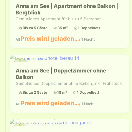
Anna am See | Apartment ohne Balkon |
Bergblick
Gemütliches Apartment für bis zu 5 Personen
Bis zu 5 Gäste
35 m²
1 Doppelbett
Preis wird geladen…
/ 1 Nacht
AB
Bis zu 2 Gäste
Anna am See | Doppelzimmer ohne
Balkon
Gemütliches Doppelzimmer ohne Balkon, inkl. Frühstück
Bis zu 2 Gäste
18 m²
1 Doppelbett
Preis wird geladen…
/ 1 Nacht
AB
Aktuell nicht verfügbar