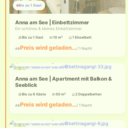
Bis zu 1 Gast
Anna am See | Einbettzimmer
Ein schönes & kleines Einbettzimmer
Bis zu 1 Gast
10 m²
1 Einzelbett
Preis wird geladen…
/ 1 Nacht
AB
Aktuell nicht verfügbar
Anna am See | Apartment mit Balkon &
Seeblick
Bis zu 6 Gäste
50 m²
2 Doppelbetten
Preis wird geladen…
/ 1 Nacht
AB
Aktuell nicht verfügbar