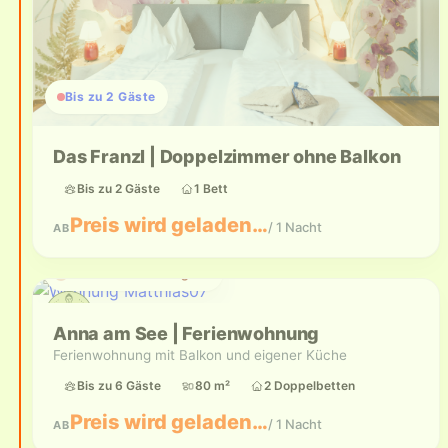
Bis zu 2 Gäste
Das Franzl | Doppelzimmer ohne Balkon
Bis zu 2 Gäste
1 Bett
Preis wird geladen…
/ 1 Nacht
AB
Aktuell nicht verfügbar
Anna am See | Ferienwohnung
Ferienwohnung mit Balkon und eigener Küche
Bis zu 6 Gäste
80 m²
2 Doppelbetten
Preis wird geladen…
/ 1 Nacht
AB