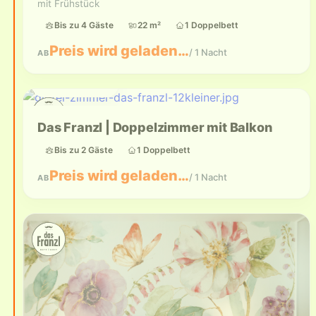
mit Frühstück
Bis zu 4 Gäste
22 m²
1 Doppelbett
Preis wird geladen…
/ 1 Nacht
AB
Bis zu 2 Gäste
Das Franzl | Doppelzimmer mit Balkon
Bis zu 2 Gäste
1 Doppelbett
Preis wird geladen…
/ 1 Nacht
AB