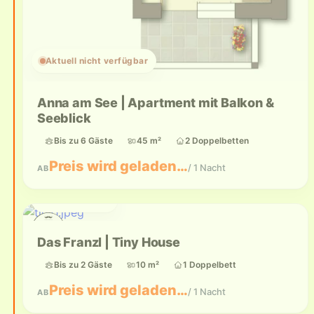
Aktuell nicht verfügbar
Anna am See | Apartment mit Balkon &
Seeblick
Bis zu 6 Gäste
45 m²
2 Doppelbetten
Preis wird geladen…
/ 1 Nacht
AB
Bis zu 2 Gäste
Das Franzl | Tiny House
Bis zu 2 Gäste
10 m²
1 Doppelbett
Preis wird geladen…
/ 1 Nacht
AB