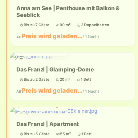
Anna am See | Penthouse mit Balkon &
Seeblick
Bis zu 7 Gäste
90 m²
2 Doppelbetten
Preis wird geladen…
/ 1 Nacht
AB
Aktuell nicht verfügbar
Das Franzl | Glamping-Dome
Bis zu 2 Gäste
20 m²
1 Bett
Preis wird geladen…
/ 1 Nacht
AB
Aktuell nicht verfügbar
Das Franzl | Apartment
Bis zu 5 Gäste
55 m²
1 Bett