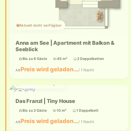
Aktuell nicht verfügbar
Anna am See | Apartment mit Balkon &
Seeblick
Bis zu 6 Gäste
45 m²
2 Doppelbetten
Preis wird geladen…
/ 1 Nacht
AB
Aktuell nicht verfügbar
Das Franzl | Tiny House
Bis zu 2 Gäste
10 m²
1 Doppelbett
Preis wird geladen…
/ 1 Nacht
AB