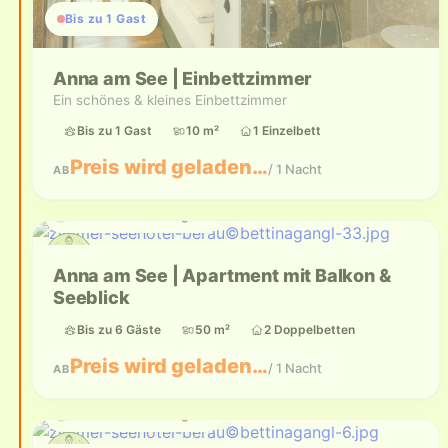
Bis zu 1 Gast
Anna am See | Einbettzimmer
Ein schönes & kleines Einbettzimmer
Bis zu 1 Gast
10 m²
1 Einzelbett
Preis wird geladen…
/ 1 Nacht
AB
Aktuell nicht verfügbar
Anna am See | Apartment mit Balkon &
Seeblick
Bis zu 6 Gäste
50 m²
2 Doppelbetten
Preis wird geladen…
/ 1 Nacht
AB
Aktuell nicht verfügbar