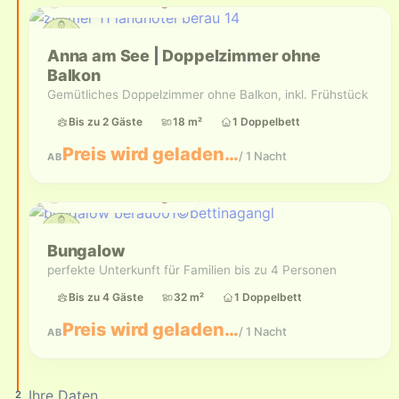
Aktuell nicht verfügbar
Anna am See | Doppelzimmer ohne
Balkon
Gemütliches Doppelzimmer ohne Balkon, inkl. Frühstück
Bis zu 2 Gäste
18 m²
1 Doppelbett
Preis wird geladen…
/ 1 Nacht
AB
Aktuell nicht verfügbar
Bungalow
perfekte Unterkunft für Familien bis zu 4 Personen
Bis zu 4 Gäste
32 m²
1 Doppelbett
Preis wird geladen…
/ 1 Nacht
AB
Ihre Daten
2