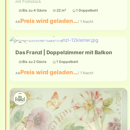
mit Frühstück
Bis zu 4 Gäste
22 m²
1 Doppelbett
Preis wird geladen…
/ 1 Nacht
AB
Aktuell nicht verfügbar
Das Franzl | Doppelzimmer mit Balkon
Bis zu 2 Gäste
1 Doppelbett
Preis wird geladen…
/ 1 Nacht
AB