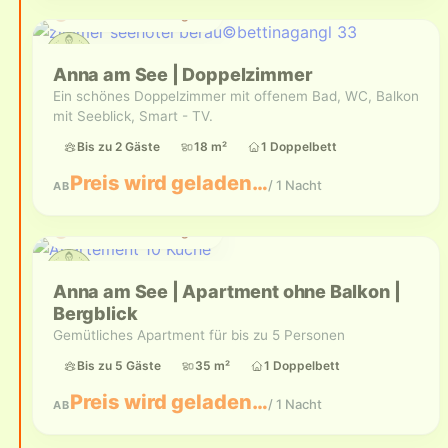
Aktuell nicht verfügbar
Anna am See | Doppelzimmer
Ein schönes Doppelzimmer mit offenem Bad, WC, Balkon
mit Seeblick, Smart - TV.
Bis zu 2 Gäste
18 m²
1 Doppelbett
Preis wird geladen…
/ 1 Nacht
AB
Aktuell nicht verfügbar
Anna am See | Apartment ohne Balkon |
Bergblick
Gemütliches Apartment für bis zu 5 Personen
Bis zu 5 Gäste
35 m²
1 Doppelbett
Preis wird geladen…
/ 1 Nacht
AB