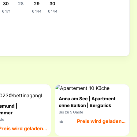
30
28
29
30
€ 171
€ 144
€ 144
Anna am See | Apartment
ohne Balkon | Bergblick
smund |
immer
Bis zu 5 Gäste
ste
Preis wird geladen…
ab
Preis wird geladen…