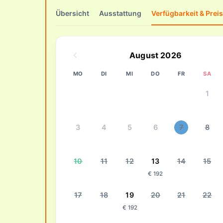
Übersicht
Ausstattung
Verfügbarkeit & Prei
August 2026
MO
DI
MI
DO
FR
SA
1
3
4
5
6
7
8
10
11
12
13
14
15
€ 192
17
18
19
20
21
22
€ 192