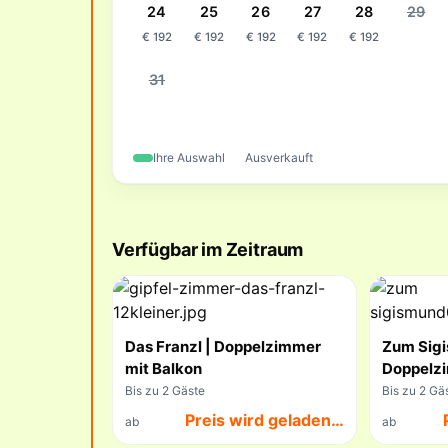
24
25
26
27
28
29
€ 192
€ 192
€ 192
€ 192
€ 192
31
Ihre Auswahl
Ausverkauft
Verfügbar im Zeitraum
Das Franzl | Doppelzimmer
Zum Sigi
mit Balkon
Doppelz
Bis zu 2 Gäste
Bis zu 2 Gä
Preis wird geladen…
ab
ab