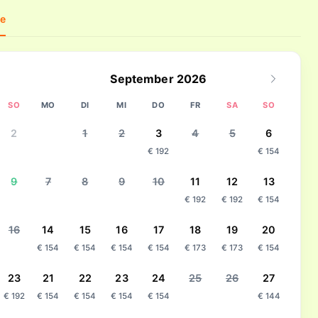
se
September 2026
SO
MO
DI
MI
DO
FR
SA
SO
2
1
2
3
4
5
6
€ 192
€ 154
9
7
8
9
10
11
12
13
€ 192
€ 192
€ 154
16
14
15
16
17
18
19
20
€ 154
€ 154
€ 154
€ 154
€ 173
€ 173
€ 154
23
21
22
23
24
25
26
27
€ 192
€ 154
€ 154
€ 154
€ 154
€ 144